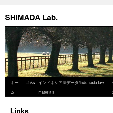
SHIMADA Lab.
コ
ホー
Links
インドネシア法データ/Indonesia law
ン
ム
materials
テ
Links
ン