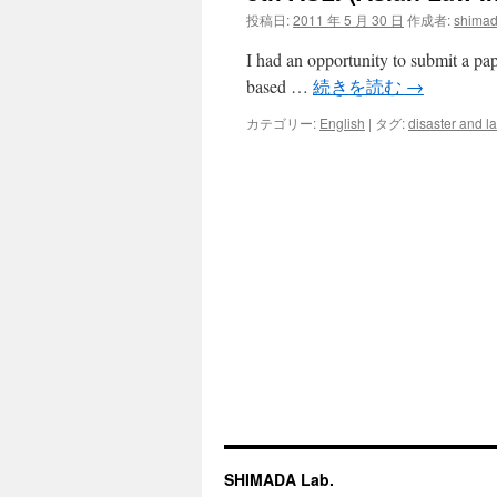
投稿日:
2011 年 5 月 30 日
作成者:
shimad
ツ
I had an opportunity to submit a pape
へ
based …
続きを読む
→
ス
カテゴリー:
English
|
タグ:
disaster and l
キ
ッ
プ
SHIMADA Lab.