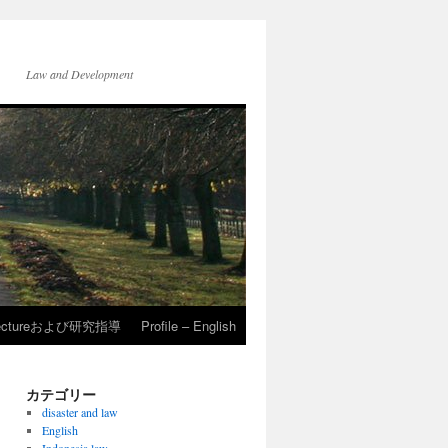
Law and Development
ectureおよび研究指導
Profile – English
カテゴリー
disaster and law
English