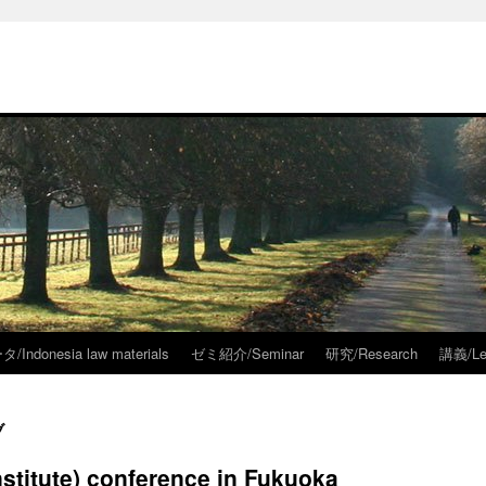
onesia law materials
ゼミ紹介/Seminar
研究/Research
講義/L
ブ
nstitute) conference in Fukuoka