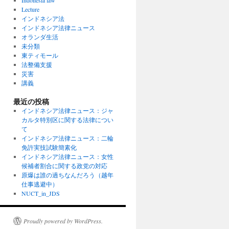
Indonesia law
Lecture
インドネシア法
インドネシア法律ニュース
オランダ生活
未分類
東ティモール
法整備支援
災害
講義
最近の投稿
インドネシア法律ニュース：ジャ
カルタ特別区に関する法律につい
て
インドネシア法律ニュース：二輪
免許実技試験簡素化
インドネシア法律ニュース：女性
候補者割合に関する政党の対応
原爆は誰の過ちなんだろう（越年
仕事逃避中）
NUCT_in_JDS
Proudly powered by WordPress.