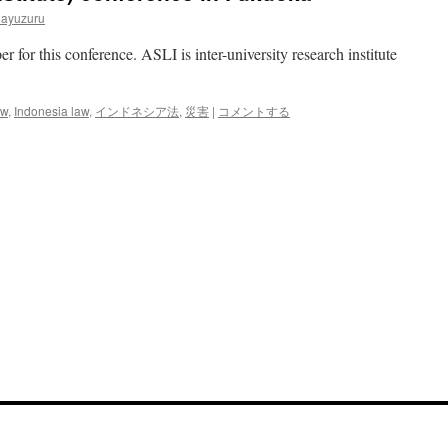
ayuzuru
r for this conference. ASLI is inter-university research institute
aw
,
Indonesia law
,
インドネシア法
,
災害
|
コメントする