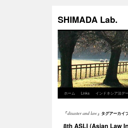
SHIMADA Lab.
ホーム
Links
インドネシア法データ/Ind
コ
ン
disaster and law
「
」タグアーカイ
テ
8th ASLI (Asian Law I
ン