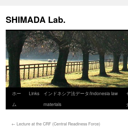
SHIMADA Lab.
コ
ホー
Links
インドネシア法データ/Indonesia law
ン
ム
materials
テ
←
Lecture at the CRF (Central Readiness Force)
ン