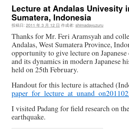
Lecture at Andalas Univesity 
ツ
Sumatera, Indonesia
へ
投稿日:
2011 年 3 月 12 日
作成者:
shimadayuzuru
ス
Thanks for Mr. Feri Aramsyah and colle
キ
Andalas, West Sumatera Province, Indon
opportunity to give lecture on Japanese 
ッ
and its dynamics in modern Japanese his
プ
held on 25th February.
Handout for this lecture is attached (I
paper_for_lecture_at_unand_on20110
I visited Padang for field research on th
earthquake.