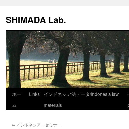
SHIMADA Lab.
コ
ホー
Links
インドネシア法データ/Indonesia law
ン
ム
materials
テ
←
インドネシア・セミナー
ン