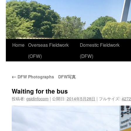
コ
Home
Overseas Fieldwork
Domestic Fieldwork
ン
(OFW)
(DFW)
テ
←
DFW Photographs DFW写真
ン
ツ
Waiting for the bus
投稿者:
gsidinfocom
|
公開日:
2014年5月28日
|
フルサイズ:
4272
へ
ス
キ