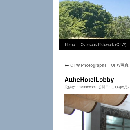
Home
Overseas Fieldwork (OFW)
コ
ン
←
OFW Photographs OFW写真
テ
ン
AttheHotelLobby
投稿者:
gsidinfocom
|
公開日:
2014年5月
ツ
へ
ス
キ